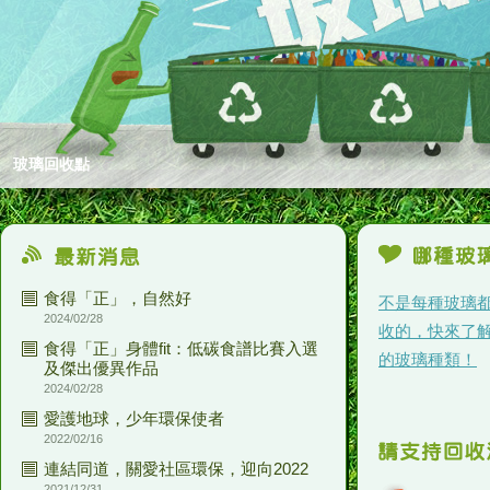
玻璃回收點
食得「正」，自然好
不是每種玻璃
2024/02/28
收的，快來了
食得「正」身體fit：低碳食譜比賽入選
的玻璃種類！
及傑出優異作品
2024/02/28
愛護地球，少年環保使者
2022/02/16
連結同道，關愛社區環保，迎向2022
2021/12/31