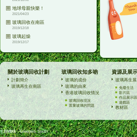
地球母親快樂！
2021/04/23
玻璃回收在南區
2019/12/18
玻璃起燥
2019/12/17
關於玻璃回收計劃
玻璃回收知多啲
資源及展
計劃簡介
玻璃的成份
玻璃再生展
玻璃再生在南區
玻璃的由來
免廢生活
香港玻璃回收情況
影片區
作品展示
玻璃回收現況
遊戲區
置棄玻璃的問題
教材區
主辦機構：Greeners South