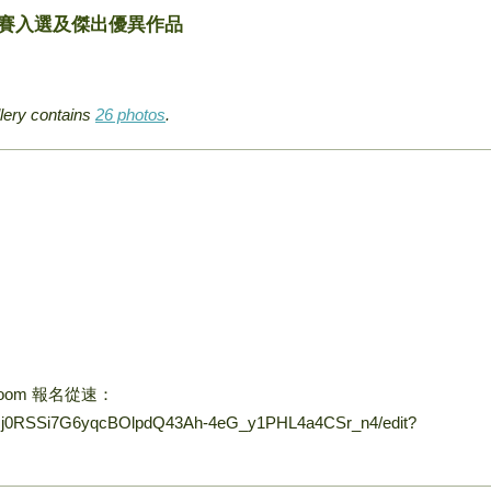
比賽入選及傑出優異作品
llery contains
26 photos
.
 Zoom 報名從速：
/1JQj0RSSi7G6yqcBOlpdQ43Ah-4eG_y1PHL4a4CSr_n4/edit?