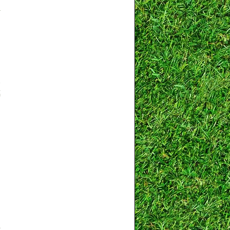
玻
璃
桶
這
再