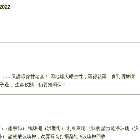
022
搶，… 又講環保甘老套！ 因地球人唔生性，羅得就羅，食到唔抹嘴！
子過， 生命攸關，仍要推環保！
市（南寧街） 鴨脷洲（洪聖街） 利東商場1期2樓 請放乾淨玻璃（沒
外） 請輕放玻璃樽，勿弄噪音打擾鄰社 #玻璃樽回收