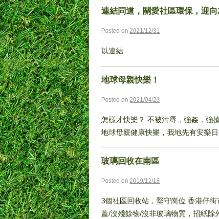
連結同道，關愛社區環保，迎向2
Posted on
2021/12/31
以連結
地球母親快樂！
Posted on
2021/04/23
怎樣才快樂？ 不被污辱，強姦，強
地球母親健康快樂，我地先有安樂日
玻璃回收在南區
Posted on
2019/12/18
3個社區回收站，堅守崗位 香港仔街
蓋/沒殘餘物/沒非玻璃物質，招紙除