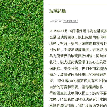
玻璃起燥
Posted on
2019/12/17
2019年11月16日環保署作為全
全港玻璃樽回收，以杜絕桶內玻璃樽
璃樽，對政下藥的正確態度和方法必
回收桶，不能消滅玻璃樽，更不能消
島九龍新界的玻璃回收網絡，同時終
收站，以支援街坊愛環保的心志為己任
保朋友。現今時勢，你們不怕危險嗎
缺乏，玻璃破碎噪吵重巨的種種難題
持。 環保署/局的精英官員看不上
自治的可貴和重要。請你繼續協作，
手繪圖畫的玻璃回收桶去；請你不要
取樽，須知我們回收玻璃是有汗水的
樣慳你錢我找數，我們沒資源支付的