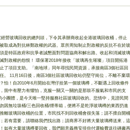
港獨家經營玻璃回收的總判頭，下令其承辦商收起全港玻璃回收桶，停止
被取成為對抗林鄭政權的武器。眾所周知制止對政權的反抗不在於
須是特區政府和抗爭者誠懇面對問題協商和解出路。收起和消滅玻
滅對政權的怨恨！ 環保署2018年接收「玻璃再生璀璨」項目開拓港
止了項目支助。「南地球」同年尋找民間資源，承接南區3個社區回
。 11月16日後，南區3個社區玻璃回收站仍堅守崗位，不離不棄環
？怕！自2010年6月開始在灣仔拾第一個玻璃樽，不斷遇上回收條件
，箇中有壓力有懼怕，克服一關又一關的是那鼓不服氣和市民的支
眼的小團體，是今天唯一堅持服務社區玻璃回收的。悲情中，見證民間
勿因無垃圾桶/三色回收桶/煙蒂箱，便將不是乾淨玻璃樽的東西扔進
推離玻璃回收桶的位置，市民找不到回收桶會很失落；請不擅自開
；若有需要，請聯絡我們找出路；請商界不好將大量玻璃樽送來，
！如有大量玻璃樽要回收，我們願意義務安排你付運輸費送往磚廠