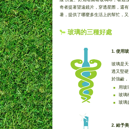
奇者提著望遠鏡片，穿透星際，還有
暑，提供了哪麼多生活上的幫忙，又
玻璃的三種好處
1. 使
玻璃是天
透又堅硬
於強鹼，
用玻
玻璃
玻璃
2. 給