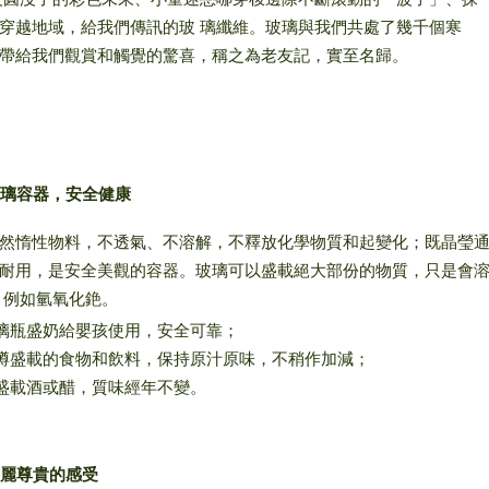
穿越地域，給我們傳訊的玻 璃纖維。玻璃與我們共處了幾千個寒
帶給我們觀賞和觸覺的驚喜，稱之為老友記，實至名歸。
用玻璃容器，安全健康
然惰性物料，不透氣、不溶解，不釋放化學物質和起變化；既晶瑩
耐用，是安全美觀的容器。玻璃可以盛載絕大部份的物質，只是會
 例如氫氧化銫。
璃瓶盛奶給嬰孩使用，安全可靠；
樽盛載的食物和飲料，保持原汁原味，不稍作加減；
盛載酒或醋，質味經年不變。
予美麗尊貴的感受