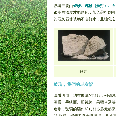
玻璃主要由
矽砂、純鹼（蘇打）、石
很高的溫度才能熔化，加入蘇打則可
的石灰石使玻璃不溶於水，且強化它
矽砂
玻璃，我們的老友記
環看四周，總有玻璃的蹤影，例如汽
酒樽、手錶面、眼鏡片、果醬容器等
進步，玻璃的製作和功能亦多元起來
蹤 所愛、好知者圍著玻璃球，看過