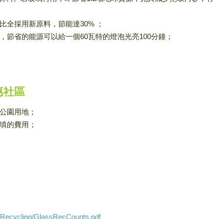
比全採用新原料，節能達30% ；
，節省的能源可以給一個60瓦特的燈泡光亮100分鐘；
惠社區
公園用地；
填的費用；
es/Recycling/GlassRecCounts.pdf