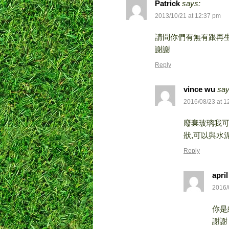
Patrick
says:
2013/10/21 at 12:37 pm
請問你們有無有跟再
謝謝
Reply
vince wu
say
2016/08/23 at 1
廢棄玻璃我可
狀,可以與水泥混
Reply
april
2016/
你是經
謝謝