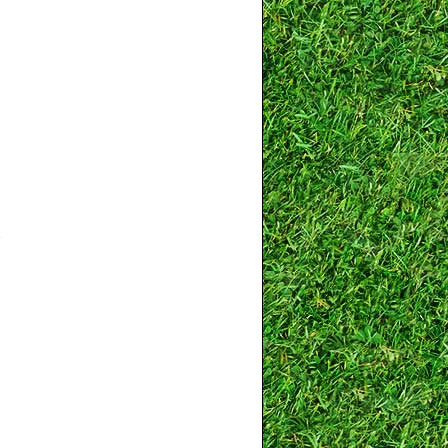
，
的
玻