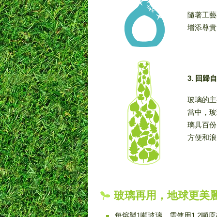
隨著工藝
增添尊貴
3. 回
玻璃的主
當中，玻
璃具百份
方便和浪
玻璃再用，地球更美
每熔製1噸玻璃，需使用1.2噸