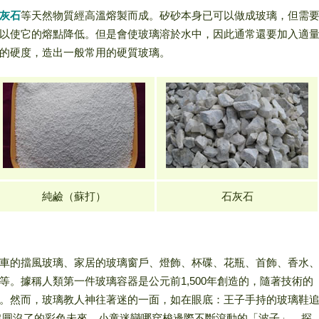
灰石
等天然物質經高溫熔製而成。矽砂本身已可以做成玻璃，但需
以使它的熔點降低。但是會使玻璃溶於水中，因此通常還要加入適
的硬度，造出一般常用的硬質玻璃。
純鹼（蘇打）
石灰石
車的擋風玻璃、家居的玻璃窗戶、燈飾、杯碟、花瓶、首飾、香水
等。據稱人類第一件玻璃容器是公元前1,500年創造的，隨著技術的
。然而，玻璃教人神往著迷的一面，如在眼底：王子手持的玻璃鞋
沒圓沒了的彩色未來、小童迷戀哪穿梭邊際不斷滾動的「波子」、探