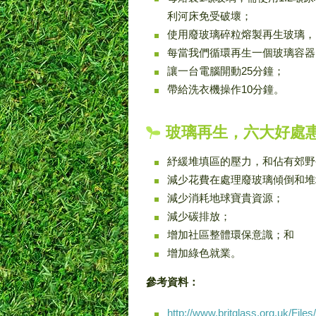
利河床免受破壞；
使用廢玻璃碎粒熔製再生玻璃，
每當我們循環再生一個玻璃容器
讓一台電腦開動25分鐘；
帶給洗衣機操作10分鐘。
玻璃再生，六大好處
紓緩堆填區的壓力，和佔有郊野
減少花費在處理廢玻璃傾倒和堆
減少消耗地球寶貴資源；
減少碳排放；
增加社區整體環保意識；和
增加綠色就業。
參考資料：
http://www.britglass.org.uk/Fil