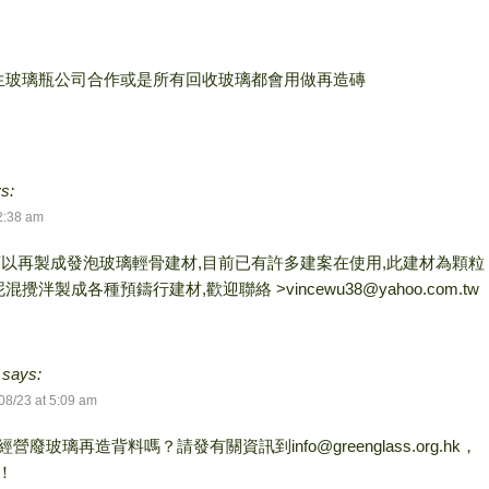
生玻璃瓶公司合作或是所有回收玻璃都會用做再造磚
s:
2:38 am
以再製成發泡玻璃輕骨建材,目前已有許多建案在使用,此建材為顆粒
攪泮製成各種預鑄行建材,歡迎聯絡 >vincewu38@yahoo.com.tw
says:
08/23 at 5:09 am
營廢玻璃再造背料嗎？請發有關資訊到info@greenglass.org.hk，
！