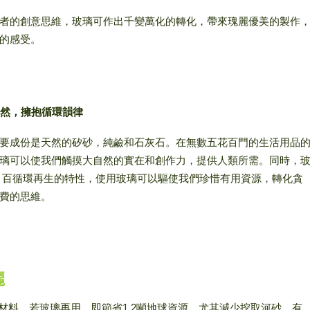
者的創意思維，玻璃可作出千變萬化的轉化，帶來瑰麗優美的製作
的感受。
歸自然，擁抱循環韻律
要成份是天然的矽砂，純鹼和石灰石。在無數五花百門的生活用品
璃可以使我們觸摸大自然的實在和創作力，提供人類所需。同時，
 百循環再生的特性，使用玻璃可以驅使我們珍惜有用資源，轉化貪
費的思維。
麗
原材料。若玻璃再用，即節省1.2噸地球資源，尤其減少挖取河砂，有