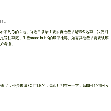
:14 am
來看不到你的問題。香港目前最主要的再造產品是環保地磚，我們回
是送往磚廠，生產made in HK的環保地磚。如有其他產品需要玻璃
樂於考慮。
飲品，他是玻璃BOTTLE的，每個月都有三十支，請問可如何回收