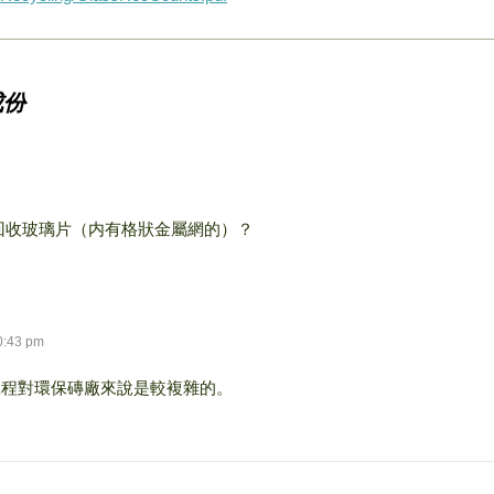
成份
回收玻璃片（内有格狀金屬網的）？
0:43 pm
工程對環保磚廠來說是較複雜的。