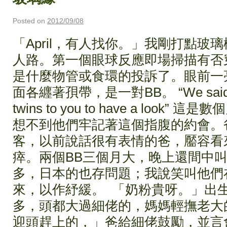
Posted on
2012/09/08
「April，有人找你。」我剛打點玻
人路。第一個眼球反應即場掃描有否
是什麼物管或食環的投訴了。眼前一
面各纒著孭帶，是一對BB。 “We said to b
twins to you to have a loo
想不到他們牢記著這個指腹的約會。
客，以前說話很有表情的爸，靨容看
瘁。兩個BB三個月大，晚上還間中
多，日本的也存問題；我說笑叫他們
來，以作紓緩。 「奶粉貴呀。」出
多，頭都大過細佬的，媽媽輕撫老大
迎頭趕上的，」爸給細佬鼓勵，並言