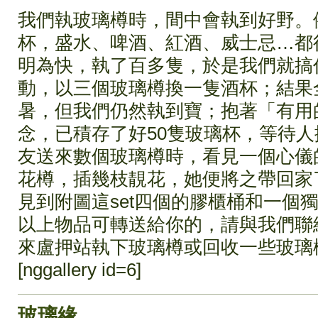
我們執玻璃樽時，間中會執到好野。
杯，盛水、啤酒、紅酒、威士忌…都得。
明為快，執了百多隻，於是我們就搞
動，以三個玻璃樽換一隻酒杯；結果全部
暑，但我們仍然執到寶；抱著「有用
念，已積存了好50隻玻璃杯，等待
友送來數個玻璃樽時，看見一個心儀
花樽，插幾枝靚花，她便將之帶回家了。
見到附圖這set四個的膠櫃桶和一個
以上物品可轉送給你的，請與我們聯
來盧押站執下玻璃樽或回收一些玻璃
[nggallery id=6]
玻璃緣