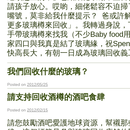
請孩子放心。哎喲，細佬鬆容不迫掃
嘴號，莫非給我什麼提示？ 爸或許
更多玻璃樽來回收」。我轉過身說，
手帶玻璃樽來找我（不少Baby foo
家四口與我真是結了玻璃緣，祝Spence
快高長大，有朝一日成為玻璃回收義
我們回收什麼的玻璃？
Posted on
2012/05/25
請支持回收酒樽的酒吧食肆
Posted on
2012/02/15
請您鼓勵酒吧愛護地球資源，幫襯那