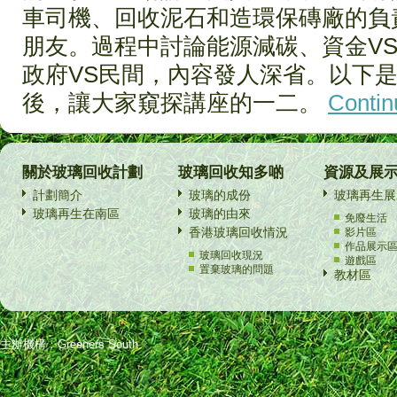
車司機、回收泥石和造環保磚廠的負
朋友。過程中討論能源減碳、資金VS
政府VS民間，內容發人深省。以下是年
後，讓大家窺探講座的一二。
Contin
關於玻璃回收計劃
玻璃回收知多啲
資源及展
計劃簡介
玻璃的成份
玻璃再生展
玻璃再生在南區
玻璃的由來
免廢生活
香港玻璃回收情況
影片區
作品展示
玻璃回收現況
遊戲區
置棄玻璃的問題
教材區
主辦機構：Greeners South