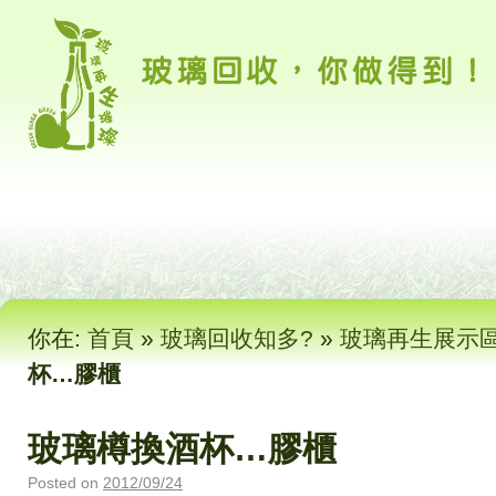
你在:
首頁
»
玻璃回收知多?
»
玻璃再生展示
杯…膠櫃
玻璃樽換酒杯…膠櫃
Posted on
2012/09/24