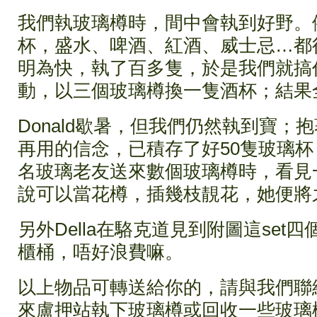
我們執玻璃樽時，間中會執到好野。
杯，盛水、啤酒、紅酒、威士忌…都得。
明為快，執了百多隻，於是我們就搞
動，以三個玻璃樽換一隻酒杯；結果
Donald歇暑，但我們仍然執到寶；
再用的信念，已積存了好50隻玻璃
名玻璃老友送來數個玻璃樽時，看見
說可以當花樽，插幾枝靚花，她便將
另外Della在駱克道見到附圖這set
櫃桶，唔好浪費嘛。
以上物品可轉送給你的，請與我們聯
來盧押站執下玻璃樽或回收一些玻璃