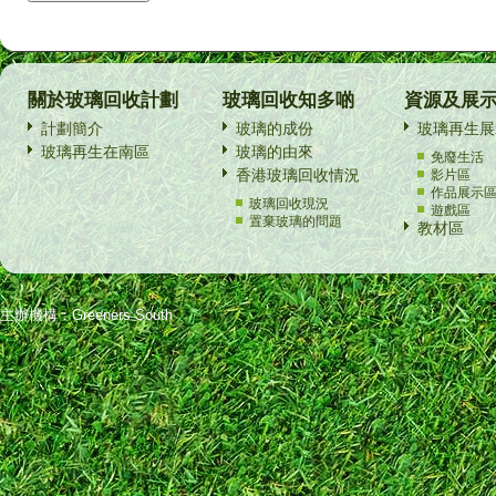
關於玻璃回收計劃
玻璃回收知多啲
資源及展
計劃簡介
玻璃的成份
玻璃再生展
玻璃再生在南區
玻璃的由來
免廢生活
香港玻璃回收情況
影片區
作品展示
玻璃回收現況
遊戲區
置棄玻璃的問題
教材區
主辦機構：Greeners South