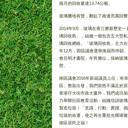
個月的回收量達13.74公噸。
玻璃擲地有聲，翻起了南邊亮麗回響
2014年9月，玻璃在香江擦新歷
璃回收島」，組織一個包含五大型私
璃回收網絡。「玻璃回收島」主力在
年12月，因區議會選舉換屆而停頓
會呂明才書院」年宵攤位，採納玻璃
營。
南區議會2016年新屆議員上任，有
區」整裝出發，我們當然不滿足於原
香港仔大街市政大廈外，我們成功加
力舉辦社區教育活動：組織培訓玻璃
製造垃圾！「意識，行動、實踐、倡
垃圾的命運，使之再生重拾光輝璀璨
南區居民之福！