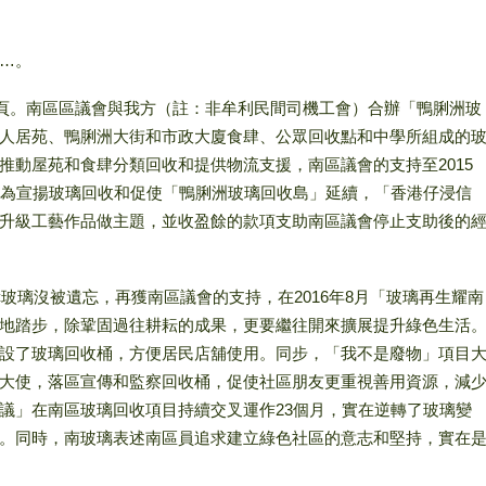
…。
史一頁。南區區議會與我方（註：非牟利民間司機工會）合辦「鴨脷洲玻
人居苑、鴨脷洲大街和市政大廈食肆、公眾回收點和中學所組成的
推動屋苑和食肆分類回收和提供物流支援，南區議會的支持至2015
。為宣揚玻璃回收和促使「鴨脷洲玻璃回收島」延續，「香港仔浸信
升級工藝作品做主題，並收盈餘的款項支助南區議會停止支助後的
幸玻璃沒被遺忘，再獲南區議會的支持，在2016年8月「玻璃再生耀南
地踏步，除鞏固過往耕耘的成果，更要繼往開來擴展提升綠色生活
設了玻璃回收桶，方便居民店舖使用。同步，「我不是廢物」項目
大使，落區宣傳和監察回收桶，促使社區朋友更重視善用資源，減
議」在南區玻璃回收項目持續交叉運作23個月，實在逆轉了玻璃變
。同時，南玻璃表述南區員追求建立綠色社區的意志和堅持，實在