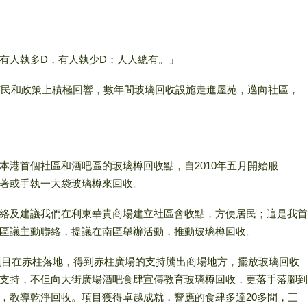
有人執多D，有人執少D；人人總有。」
來市民和政策上積極回響，數年間玻璃回收設施走進屋苑，邁向社區，
本港首個社區和酒吧區的玻璃樽回收點，自2010年五月開始服
著或手執一大袋玻璃樽來回收。
絡及建議我們在利東華貴商場建立社區會收點，方便居民；這是我
區議主動聯絡，提議在南區舉辦活動，推動玻璃樽回收。
」項目在赤柱落地，得到赤柱廣場的支持騰出商場地方，擺放玻璃回收
支持，不但向大街廣場酒吧食肆宣傳教育玻璃樽回收，更落手落腳
，教導乾淨回收。項目獲得卓越成就，響應的食肆多達20多間，三