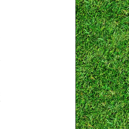
玻
經
。
大
少
是