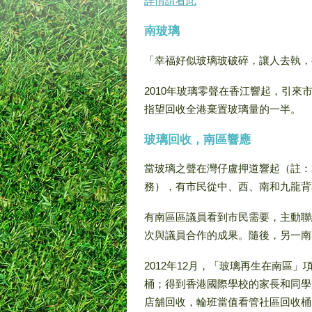
詳情請看此
南玻璃
「幸福好似玻璃玻破碎，讓人去執，
2010年玻璃零聲在香江響起，引
指望回收全港棄置玻璃量的一半。
玻璃回收，南區響應
當玻璃之聲在灣仔盧押道響起（註：
務），有市民從中、西、南和九龍背
有南區區議員看到市民需要，主動聯
次與議員合作的成果。隨後，另一南
2012年12月，「玻璃再生在南區
桶；得到香港國際學校的家長和同學
店舖回收，輪班當值看管社區回收桶