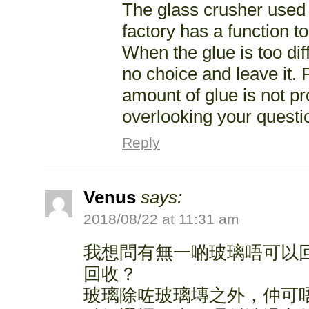
The glass crusher used
factory has a function to
When the glue is too dif
no choice and leave it. P
amount of glue is not pr
overlooking your questi
Reply
Venus
says:
2018/08/22 at 11:31 am
我想問有無一啲玻璃唔可以
回收？
玻璃除咗玻璃塼之外，仲可