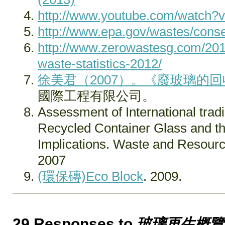
http://www.youtube.com/watc
http://www.epa.gov/wastes/conse
http://www.zerowastesg.com/201
waste-statistics-2012/
徐美君（2007）。
《廢玻璃的回
國際工程有限公司。
Assessment of International trad
Recycled Container Glass and th
Implications. Waste and Resour
2007
(環保磚)Eco Block
. 2009.
29 Responses to
玻璃再生概覽