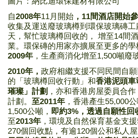
圖片：納比迪環保建材有限公司
自
2008年
11月開始
，11間酒店開始
收集及運送廢玻璃樽到環保玻璃磚工廠
天，幫忙玻璃樽回收的， 增至14間
業。環保磚的用家亦擴展至更多的學
2009年
，生產商消化增至1,500噸廢
2010年，
政府
相繼
支援
不同民間自願
的「玻璃樽回收行動」
和
香港泥頭車
璀璨」計劃
，亦和香港房屋委員合作
計劃。
至2011年
，香港產生55,00
1,500公噸，
即約3%，透過自願性回
至
2013年
，環境及自然保育基金支援
270個回收點，有逾120個公和私人