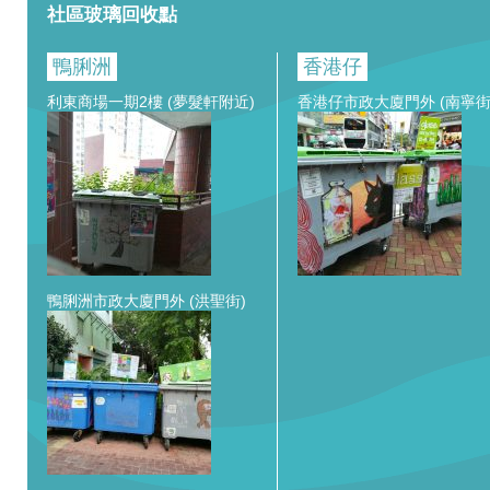
社區玻璃回收點
鴨脷洲
香港仔
利東商場一期2樓 (夢髮軒附近)
香港仔市政大廈門外 (南寧街
鴨脷洲市政大廈門外 (洪聖街)