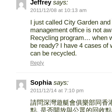
Jeffrey
says:
2011/12/08 at 10:13 am
I just called City Garden and 
management office is not awa
Recycling program… when wil
be ready? I have 4 cases of w
can be recycled.
Reply
Sophia
says:
2011/12/14 at 7:10 pm
請問深灣遊艇會俱樂部同香
點, 是否開放與公眾的回收點