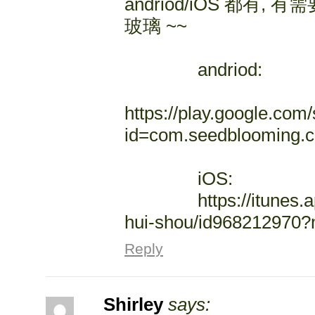
andriod/iOS 都有,
玻璃 ~~
andriod:
https://play.google.com/
id=com.seedblooming.cal
iOS:
https://itunes.appl
hui-shou/id968212970
Reply
Shirley
says: