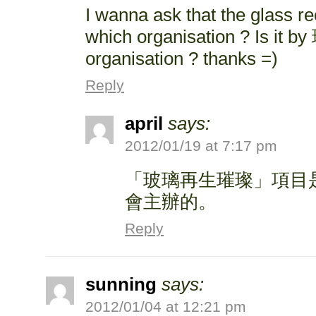
I wanna ask that the glass r
which organisation ? Is i
organisation ? thanks =)
Reply
april
says:
2012/01/19 at 7:17 pm
「玻璃再生璀璨」項目
會主辦的。
Reply
sunning
says:
2012/01/04 at 12:21 pm