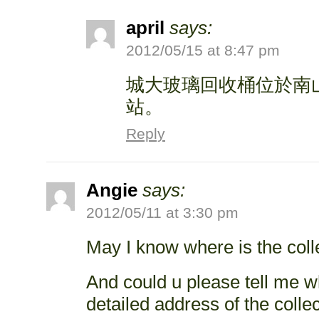
april
says:
2012/05/15 at 8:47 pm
城大玻璃回收桶位於南
站。
Reply
Angie
says:
2012/05/11 at 3:30 pm
May I know where is the coll
And could u please tell me wh
detailed address of the collec