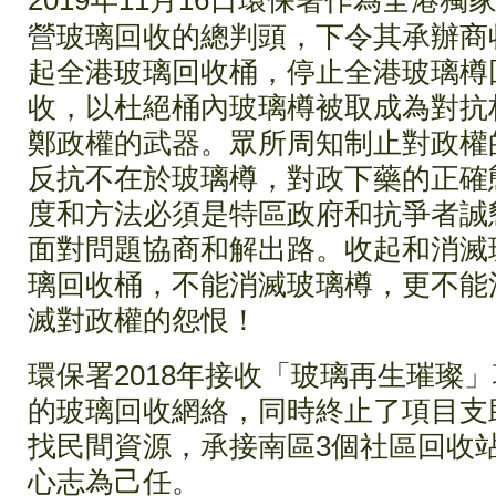
2019年11月16日環保署作為全港獨
營玻璃回收的總判頭，下令其承辦商
起全港玻璃回收桶，停止全港玻璃樽
收，以杜絕桶內玻璃樽被取成為對抗
鄭政權的武器。眾所周知制止對政權
反抗不在於玻璃樽，對政下藥的正確
度和方法必須是特區政府和抗爭者誠
面對問題協商和解出路。收起和消滅
璃回收桶，不能消滅玻璃樽，更不能
滅對政權的怨恨！
環保署2018年接收「玻璃再生璀璨
的玻璃回收網絡，同時終止了項目支
找民間資源，承接南區3個社區回收
心志為己任。