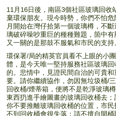
11月16日後，南區3個社區玻璃回
棄環保朋友。現今時勢，你們不怕危險
月開始在灣仔拾第一個玻璃樽，不斷
璃破碎噪吵重巨的種種難題，箇中有
又一關的是那鼓不服氣和市民的支持
環保署/局的精英官員看不上眼的小團
體，是今天唯一堅持服務社區玻璃回
的。悲情中，見證民間自治的可貴和
要。請你繼續協作，勿因無垃圾桶/
回收桶/煙蒂箱，便將不是乾淨玻璃
東西扔進手繪圖畫的玻璃回收桶去；
你不要推離玻璃回收桶的位置，市民
不到回收桶會很失落；請不擅自開桶