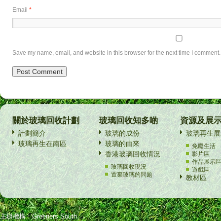
Email
*
Save my name, email, and website in this browser for the next time I comment.
關於玻璃回收計劃
玻璃回收知多啲
資源及展
計劃簡介
玻璃的成份
玻璃再生展
玻璃再生在南區
玻璃的由來
免廢生活
香港玻璃回收情況
影片區
作品展示
玻璃回收現況
遊戲區
置棄玻璃的問題
教材區
主辦機構：Greeners South