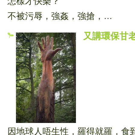
怎樣才快樂？
不被污辱，強姦，強搶，…
又講環保甘
因地球人唔生性，羅得就羅，食