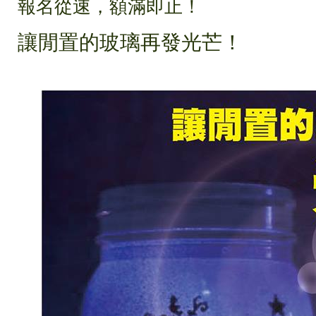
報名從速，額滿即止！
讓閒置的玻璃再發光芒！