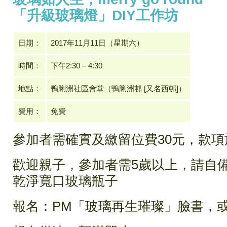
「升級玻璃燈」DIY工作坊
日期：
2017年11月11日（星期六）
時間：
下午2:30 – 4:30
地點：
鴨脷洲社區會堂（鴨脷洲邨 [又名西邨]）
費用：
免費
參加者需確實及繳留位費30元，款
歡迎親子，參加者需5歲以上，請自備
乾淨寬口玻璃瓶子
報名：PM「玻璃再生璀璨」臉書，或Whats