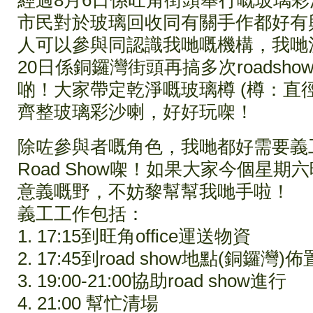
經過8月6日係旺角街頭舉行嘅玻璃
市民對於玻璃回收同有關手作都好有
人可以參與同認識我哋嘅機構，我哋
20日係銅鑼灣街頭再搞多次roadsh
啲！大家帶定乾淨嘅玻璃樽 (樽：直徑<3
齊整玻璃彩沙喇，好好玩㗎！
除咗參與者嘅角色，我哋都好需要義
Road Show㗎！如果大家今個星
意
義嘅野，不妨黎幫幫我哋手啦！
義工工作包括：
1. 17:15到旺角office運送物資
2. 17:45到road show地點(銅鑼灣)
3. 19:00-21:00協助road show進行
4. 21:00 幫忙清場