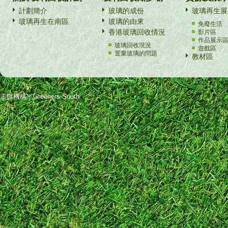
計劃簡介
玻璃的成份
玻璃再生展
玻璃再生在南區
玻璃的由來
免廢生活
香港玻璃回收情況
影片區
作品展示
玻璃回收現況
遊戲區
置棄玻璃的問題
教材區
主辦機構：Greeners South