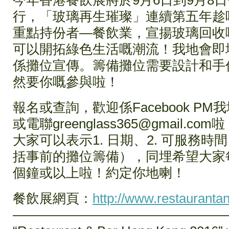
今年香港餐飲展將於9月6日到9月8
行，「玻璃再生璀璨」連續第五年趁
重點持份者—餐飲業，宣揚玻璃回收
可以開拓綠色生活嘅潮流！我地會即
係攤位宣傳。籌備攤位需要設計和手
然要你嘅參與啦！
報名或查詢，歡迎係Facebook PM我
或電聯greenglass365@gmail.com
大家可以表示1. 日期、2. 可服務時
括事前的攤位籌備），同埋希望大家
個鐘或以上啦！約定你地喇！
餐飲展網頁：
http://www.restauranta
————————————————