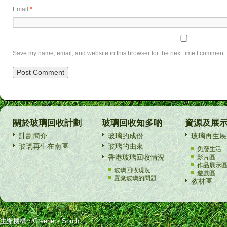
Email
*
Save my name, email, and website in this browser for the next time I comment.
關於玻璃回收計劃
玻璃回收知多啲
資源及展
計劃簡介
玻璃的成份
玻璃再生展
玻璃再生在南區
玻璃的由來
免廢生活
香港玻璃回收情況
影片區
作品展示
玻璃回收現況
遊戲區
置棄玻璃的問題
教材區
主辦機構：Greeners South