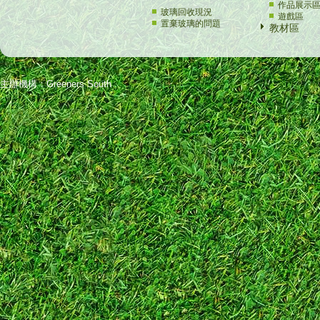
作品展示
玻璃回收現況
遊戲區
置棄玻璃的問題
教材區
主辦機構：Greeners South