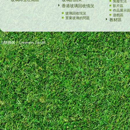
免廢生活
香港玻璃回收情況
影片區
作品展示
玻璃回收現況
遊戲區
置棄玻璃的問題
教材區
主辦機構：Greeners South