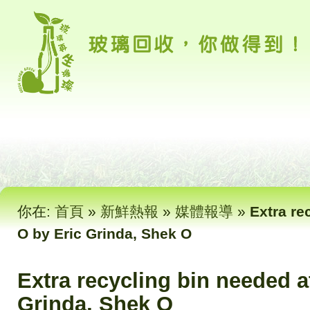
你在:
首頁
»
新鮮熱報
»
媒體報導
»
Extra re
O by Eric Grinda, Shek O
Extra recycling bin needed a
Grinda, Shek O