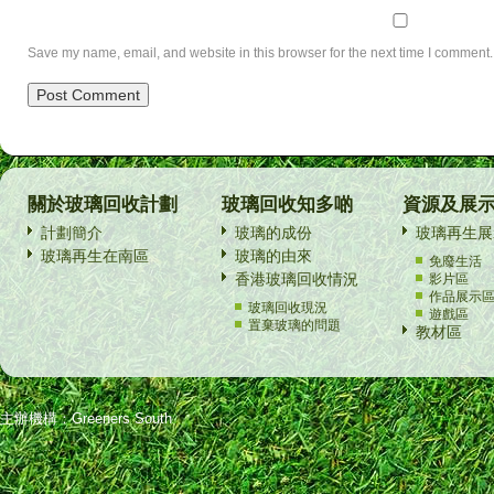
Save my name, email, and website in this browser for the next time I comment.
關於玻璃回收計劃
玻璃回收知多啲
資源及展
計劃簡介
玻璃的成份
玻璃再生展
玻璃再生在南區
玻璃的由來
免廢生活
香港玻璃回收情況
影片區
作品展示
玻璃回收現況
遊戲區
置棄玻璃的問題
教材區
主辦機構：Greeners South